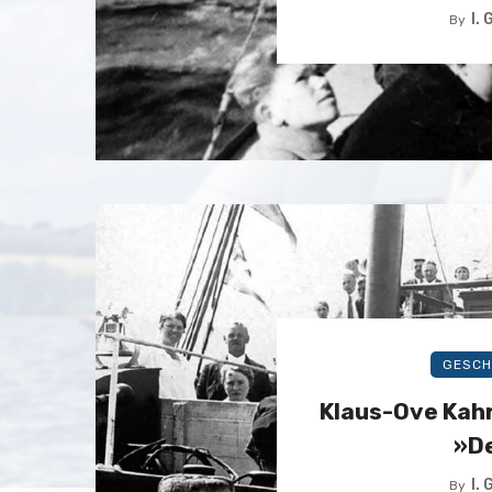
I.
By
GESCH
Klaus-Ove Kah
»De
I.
By