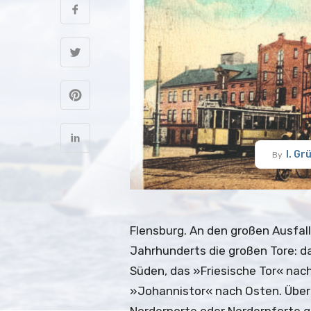
I. Gr
By
Flensburg. An den großen Ausfal
Jahrhunderts die großen Tore: d
Süden, das »Friesische Tor« na
»Johannistor« nach Osten. Über 