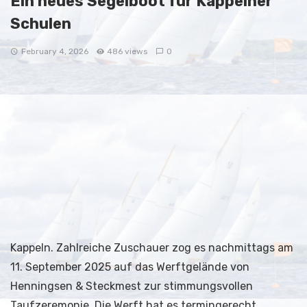
Ein neues Segelboot für Kappelner
Schulen
February 4, 2026
486 views
0
Kappeln. Zahlreiche Zuschauer zog es nachmittags am
11. September 2025 auf das Werftgelände von
Henningsen & Steckmest zur stimmungsvollen
Taufzeremonie. Die Werft hat es termingerecht
geschafft das 10. Boot der team acht Flotte
fertigzustellen.
Schülerinnen und Schüler der Gorch-Fock-Schule
hatten eigens ein Tauflied komponiert und mit
Gitarrenbegleitung vorgetragen. Sie tauften den
Neubau auf den Namen »Lütt Gorch Fock«.
Die Vertreter der Stadt Kappeln, der Werft und des