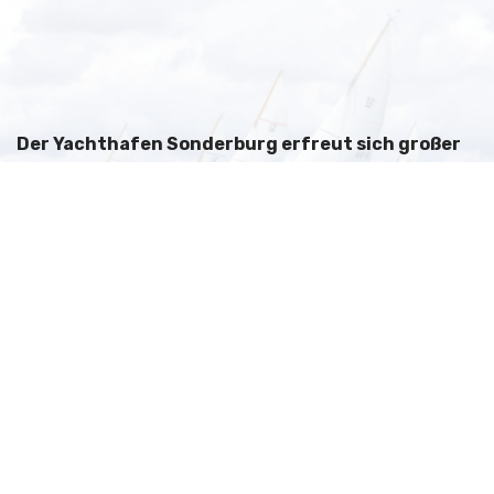
Sonderburg. Jährlich begrüßt der Hafen über 6000
Hafen- und 8000 Tagesgäste. Sie schätzen nicht nur
die malerische Lage als Start- und Zielpunkt ihrer
Törns, sondern auch die Vielfalt an Geschäften,
gemütlichen Cafés und erstklassigen
Versorgungsmöglichkeiten entlang der
Uferpromenade.
Sowohl der Süd- als auch der Nordhafen bieten
Platz für Boote jeder Größe.
Der Südhafen erstreckt
sich entlang der Brücke von König Christian X. bis zum
Sonderburger Schloss, während der Alsik-Kai nördlich
der Brücke Gastyachten weitere Liegeplätze bietet. Die
neuen Uferpromenaden laden zum Verweilen ein und
bieten einen herrlichen Blick auf die Umgebung.