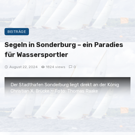
BEITRÄGE
Segeln in Sonderburg – ein Paradies
für Wassersportler
August 22, 2024
1824 views
0
Der Stadthafen Sonderburg liegt direkt an der König
Der Yachthafen Sonderburg erfreut sich großer
Christian X. Brücke.Foto: Thomas Raake
Beliebtheit bei Seglern aus Deutschland und
Skandinavien. Mit seiner idyllischen Lage und
seinem breiten Angebot ist er der perfekte
Ausgangspunkt, um die Umgebung zu erkunden.