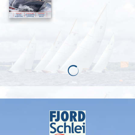
BEITRÄGE
Acht SG-Spieler taufen neuen
Achter bei der Coastal-Rowing-
Regatta Flensburg 2023
August 7, 2023
2610 views
0
Mit Autogrammstunde!