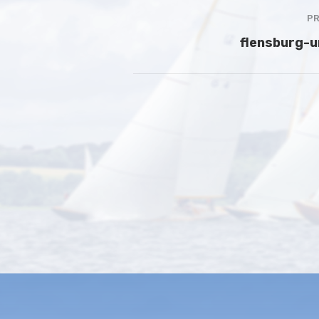
PR
flensburg-
flensburg-umzu
January 14, 2025
228 views
0
SHARE