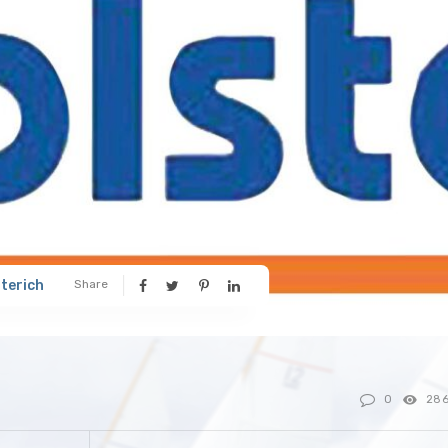
üterich
Share
0
28