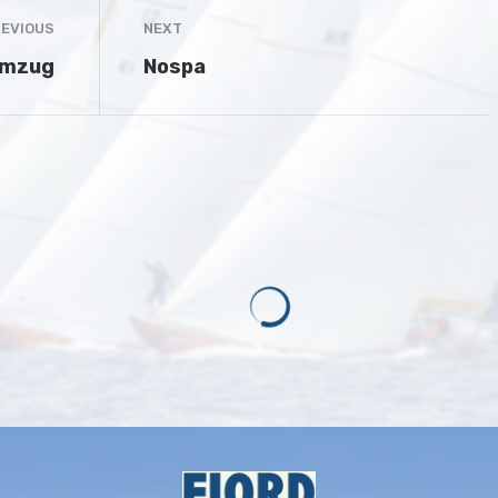
EVIOUS
NEXT
umzug
Nospa
g