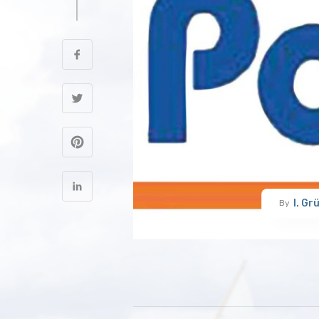
I. Gr
By