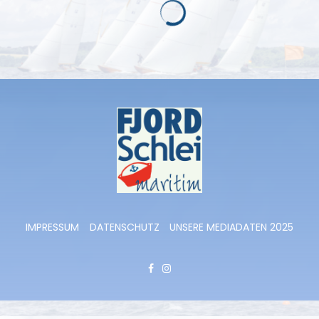
March 29, 2025
191 views
0
Teilen
0
191
PREVIOUS
HBM